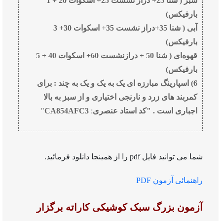
سبز ( شنا 25+ دراز نشست 25+ اسکوات 20 + 1
بارفیکس)
آبی ( شنا 35+دراز نشست 35+ اسکوات 30+ 3
بارفیکس)
قهوه‌ای ( شنا 50 + درازنشست 60+ اسکوات 40 + 5
بارفیکس)
6) اسپارینگ مبارزه ای یک به یک و یک به چند : برای
کمربند های زرد و نارنجی اختیاری و از سبز به بالا
اجباری است . "کد استاد عنصری
:
CA854AFC3
"
شما می توانید فایل pdf را از همینجا دانلود فرمائید.
راهنمائی آزمون
PDF
آزمون بزرگ سبک کوشیکی کاراته برگزار