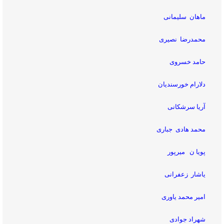
ماهان سلیمانی
محمدرضا نصیری
حامد خسروی
دلارام خورسندیان
آریا سرشکانی
محمد هادی جباری
پویا ن میرپور
یاشار زعفرانی
امیر محمد یاوری
شهراد جوادی